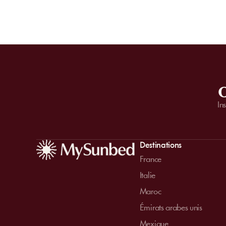
O
In
Destinations
France
Italie
Maroc
Émirats arabes unis
Mexique