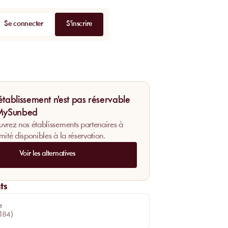
Se connecter
S'inscrire
établissement n'est pas réservable
 MySunbed
vrez nos établissements partenaires à
mité disponibles à la réservation.
Voir les alternatives
ts
e
184
)