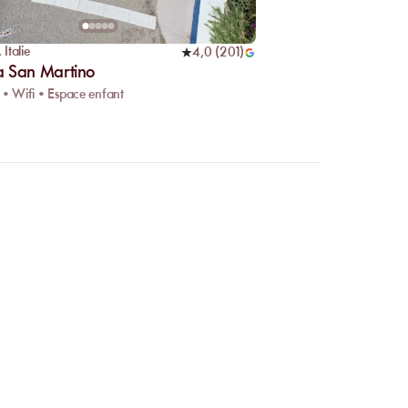
,
Italie
4,0
(
201
)
 San Martino
 • Wifi • Espace enfant
 en ligne ?
r facilement les
s correspond. Votre place
rte affluence.