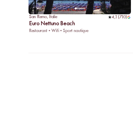
San Remo
,
Italie
4,1
(
710
)
Euro Nettuno Beach
Restaurant • Wifi • Sport nautique
FAQ
CLARIFI
VOS
QUESTI