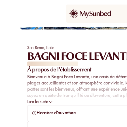
San Remo
,
Italie
BAGNI FOCE LEVANT
À propos de l'établissement
Bienvenue à
Bagni Foce Levante
, une oasis de déten
plages accueillantes et son atmosphère conviviale. Ic
pattes sont les bienvenus, offrant une expérience un
soyez en quête de tranquillité ou d'aventure, cette
pl
Lire la suite
Horaires d'ouverture