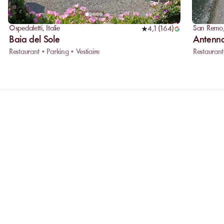
Ospedaletti
,
Italie
San Remo
4,1
(
164
)
Baia del Sole
Antenna
Restaurant • Parking • Vestiaire
Restaurant
ONS
Pourquoi privilégier la réservation
Réserver en ligne vous permet de compare
établissements et de choisir celui qui vou
ONS
est ainsi garantie, même en période de fo