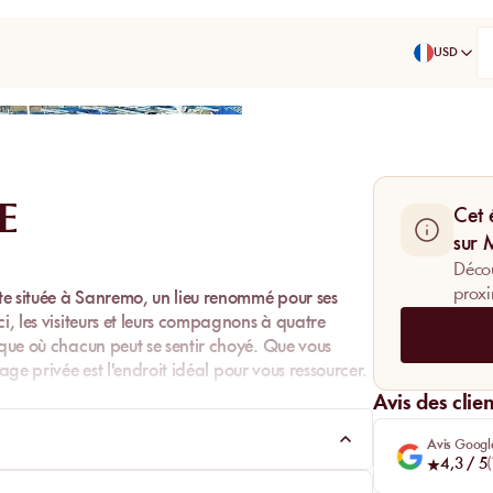
USD
Partager
E
Cet 
sur
Décou
proxi
te située à
Sanremo
, un lieu renommé pour ses
i, les visiteurs et leurs compagnons à quatre
ique où chacun peut se sentir choyé. Que vous
age privée
est l'endroit idéal pour vous ressourcer.
Avis des clien
Avis Googl
4,3
/ 5
(