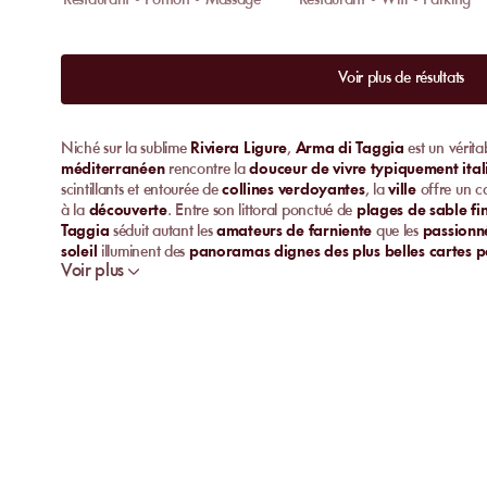
Restaurant • Ponton • Massage
Restaurant • Wifi • Parking
Voir plus de résultats
Niché sur la sublime
Riviera Ligure
,
Arma di Taggia
est un vérita
méditerranéen
rencontre la
douceur de vivre typiquement ital
scintillants et entourée de
collines verdoyantes
, la
ville
offre un c
à la
découverte
. Entre son littoral ponctué de
plages de sable fi
Taggia
séduit autant les
amateurs de farniente
que les
passionné
soleil
illuminent des
panoramas dignes des plus belles cartes p
Voir plus
côtoient harmonieusement.
Découvrez les Meilleures
Plages Privées
de
Arma
Commençons par découvrir les meilleures
plages privées
de
Arma
la
mer Méditerranée
dans un cadre
privilégié
et
raffiné
.
Bagni Germana
Réputée pour son
ambiance conviviale
et ses
installations de p
incontournable pour ceux qui recherchent une
plage privée de qu