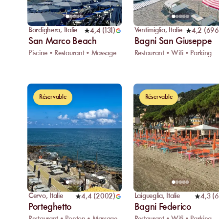
Bordighera
,
Italie
Ventimiglia
,
Italie
4,4
(
131
)
4,2
(
696
San Marco Beach
Bagni San Giuseppe
Piscine • Restaurant • Massage
Restaurant • Wifi • Parking
Réservable
Réservable
Cervo
,
Italie
Laigueglia
,
Italie
4,4
(
2002
)
4,3
(
6
Porteghetto
Bagni Federico