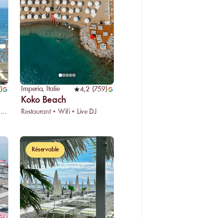
Imperia
,
Italie
)
4,2
(
759
)
Koko Beach
Restaurant • Wifi • Espace enfant
Restaurant • Wifi • Live DJ
Réservable