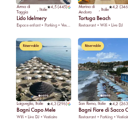
Arma di
Marina di
4,5
(
445
)
4,2
(
346
,
Italie
,
Italie
Taggia
Andora
Lido Idelmery
Tortuga Beach
Espace enfant • Parking • Vestiaire
Restaurant • Wifi • Live DJ
Réservable
Réservable
Laigueglia
,
Italie
San Remo
,
Italie
4,3
(
296
)
4,2
(
263
Bagni Capo Mele
Bagni Fiore di Sacco 
Wifi • Live DJ • Vestiaire
Restaurant • Parking • Vestiai