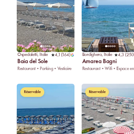
Ospedaletti
,
Italie
Bordighera
,
Italie
4,1
(
164
)
4,3
(
250
Baia del Sole
Amarea Bagni
Restaurant • Parking • Vestiaire
Réservable
Réservable