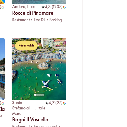
Andora
,
Italie
)
4,3
(
1203
)
Rocce di Pinamare
Restaurant • Live DJ • Parking
Réservable
Santo
)
4,7
(
23
)
Stefano al
,
Italie
Claudio
Mare
re
Bagni Il Vascello
Restaurant • Espace enfant • Parking