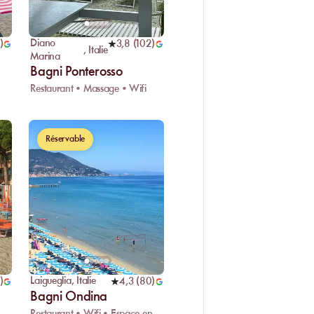
Diano
)
3,8
(
102
)
,
Italie
Marina
Bagni Ponterosso
Restaurant • Massage • Wifi
Réservable
Laigueglia
,
Italie
)
4,3
(
80
)
Bagni Ondina