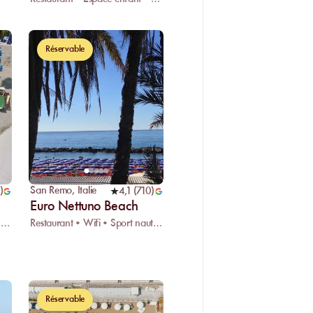
Réservable
San Remo
,
Italie
)
4,1
(
710
)
Euro Nettuno Beach
Restaurant • Wifi • Espace enfant
Restaurant • Wifi • Sport nautique
Réservable