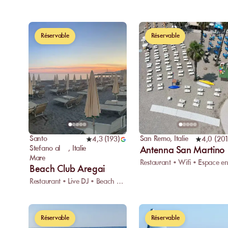
Réservable
Réservable
Santo
San Remo
,
Italie
4,3
(
193
)
4,0
(
201
Stefano al
,
Italie
Antenna San Martino
Mare
Beach Club Aregai
Restaurant • Live DJ • Beach Volley
Réservable
Réservable