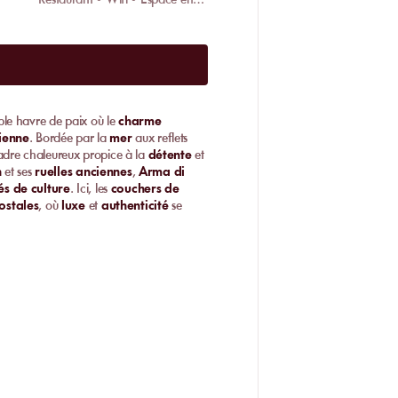
Restaurant • Wifi • Espace enfant
ble havre de paix où le
charme
ienne
. Bordée par la
mer
aux reflets
adre chaleureux propice à la
détente
et
n
et ses
ruelles anciennes
,
Arma di
s de culture
. Ici, les
couchers de
ostales
, où
luxe
et
authenticité
se
 di Taggia
 di Taggia
pour profiter pleinement de
remier choix
,
Bagni Germana
est
alité
à
Arma di Taggia
. Ici, vous